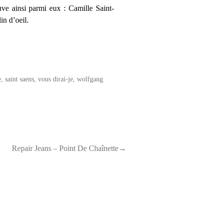
ve ainsi parmi eux : Camille Saint-
in d’oeil.
e
,
saint saens
,
vous dirai-je
,
wolfgang
Repair Jeans – Point De Chaînette→