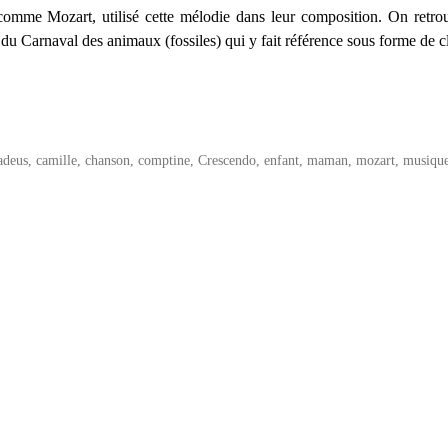
comme Mozart, utilisé cette mélodie dans leur composition. On retrou
Carnaval des animaux (fossiles) qui y fait référence sous forme de cl
adeus
,
camille
,
chanson
,
comptine
,
Crescendo
,
enfant
,
maman
,
mozart
,
musiqu