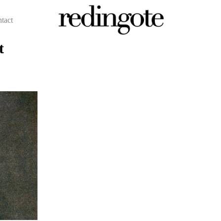
ntact
t
redingote.