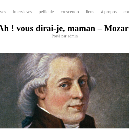
ives
interviews
pellicule
crescendo
liens
à propos
co
Ah ! vous dirai-je, maman – Mozar
Posté par
admin