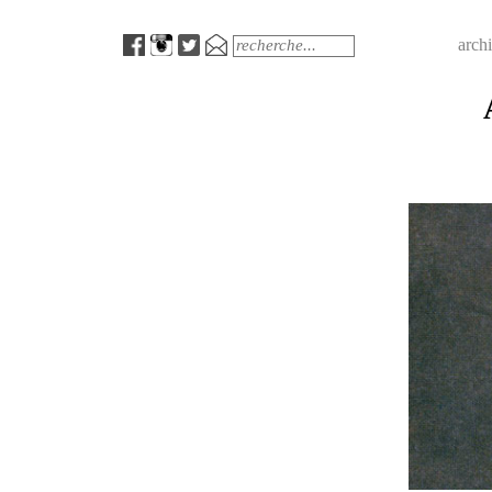
Menu
Search
arch