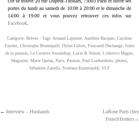
Ofr se trouve 20 rue Dupetit-Thouars, 75003 Paris et ouvre ses
portes du lundi au samedi de 10:00 à 20:00 et le dimanche de
14:00 à 19:00 et vous pouvez retrouver ces infos sur
Facebook
.
Catégorie:
Brèves
- Tags:
Arnaud Lajeunie
,
Aurélien Bacquet
,
Caroline
Fayette
,
Christophe Brunnquell
,
Dylan Calves
,
Foucauld Duchange
,
fruits
de la passion
,
Le Creative Sweatshop
,
Lucie & Simon
,
Lvdovico Magno
,
Magazine
,
Marie Quéau
,
Paris
,
Passion
,
Paul Loubardinio
,
photos
,
Sébastien Zanella
,
Svetlana Kuzminykh
,
VLF
Post navigation
←
Interview – Husbands
LaRose Paris chez
FrenchTrotters→