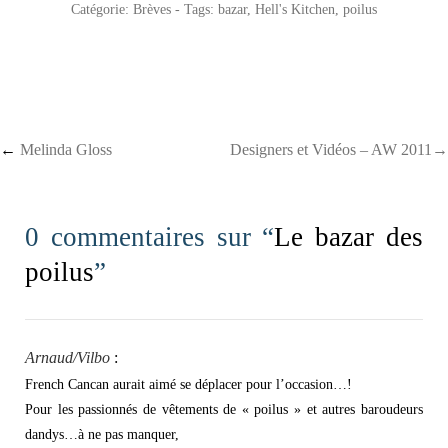
Catégorie:
Brèves
- Tags:
bazar
,
Hell's Kitchen
,
poilus
Post navigation
←
Melinda Gloss
Designers et Vidéos – AW 2011→
0 commentaires sur “
Le bazar des
poilus
”
Arnaud/Vilbo
:
French Cancan aurait aimé se déplacer pour l’occasion…!
Pour les passionnés de vêtements de « poilus » et autres baroudeurs
dandys…à ne pas manquer,