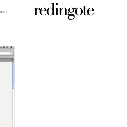
ntact
redingote.