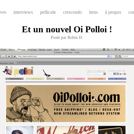
ives
interviews
pellicule
crescendo
liens
à propos
co
Et un nouvel Oi Polloi !
Posté par
Robin H.