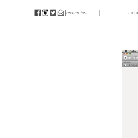
Menu
Search
arch