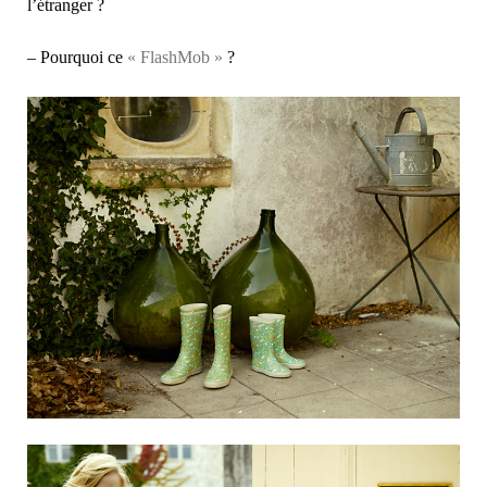
l’étranger ?
– Pourquoi ce
« FlashMob »
?