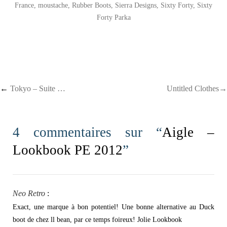
France
,
moustache
,
Rubber Boots
,
Sierra Designs
,
Sixty Forty
,
Sixty
Forty Parka
Post navigation
←
Tokyo – Suite …
Untitled Clothes→
4 commentaires sur “
Aigle –
Lookbook PE 2012
”
Neo Retro
:
Exact, une marque à bon potentiel! Une bonne alternative au Duck
boot de chez ll bean, par ce temps foireux! Jolie Lookbook