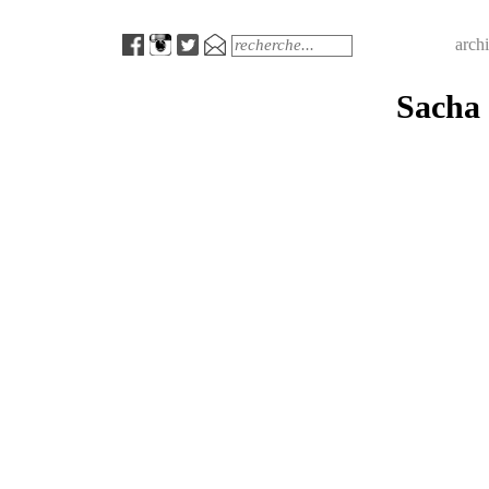
Menu
Search
arch
Sacha 