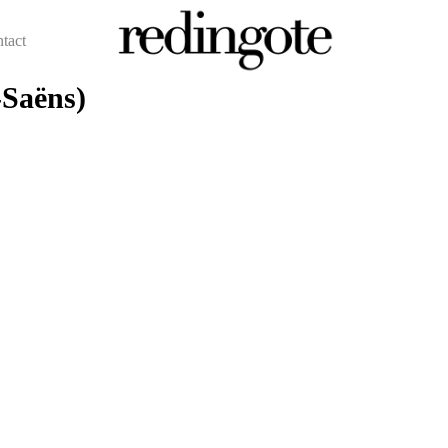
ntact
-Saëns)
redingote.