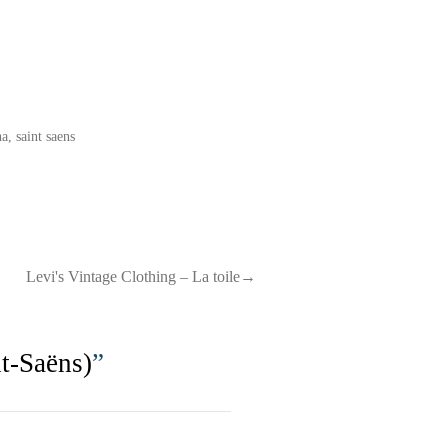
ha
,
saint saens
Levi's Vintage Clothing – La toile→
t-Saëns)
”