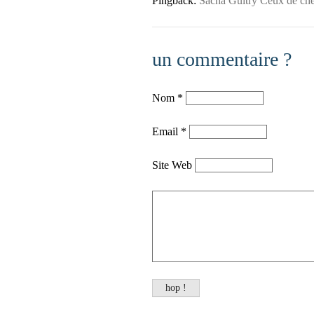
Pingback:
Sacha Guitry Ceux de che
un commentaire ?
Nom
*
Email
*
Site Web