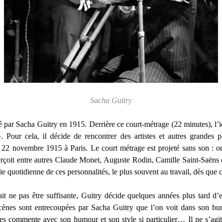
Sacha Guitry
sé par Sacha Guitry en 1915. Derrière ce court-métrage (22 minutes), l’
. Pour cela, il décide de rencontrer des artistes et autres grandes 
le 22 novembre 1915 à Paris. Le court métrage est projeté sans son : o
aperçoit entre autres Claude Monet, Auguste Rodin, Camille Saint-Saë
 vie quotidienne de ces personnalités, le plus souvent au travail, dès que c
t ne pas être suffisante, Guitry décide quelques années plus tard d’
cènes sont entrecoupées par Sacha Guitry que l’on voit dans son bur
les commente avec son humour et son style si particulier… Il ne s’agi