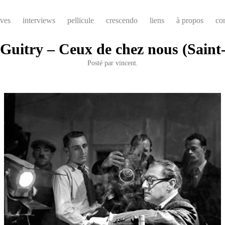
ives
interviews
pellicule
crescendo
liens
à propos
co
Guitry – Ceux de chez nous (Saint
Posté par
vincent.