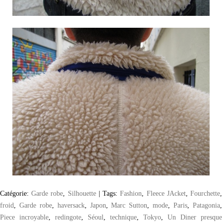
Catégorie:
Garde robe
,
Silhouette
|
Tags:
Fashion
,
Fleece JAcket
,
Fourchette
froid
,
Garde robe
,
haversack
,
Japon
,
Marc Sutton
,
mode
,
Paris
,
Patagonia
Piece incroyable
,
redingote
,
Séoul
,
technique
,
Tokyo
,
Un Diner presque