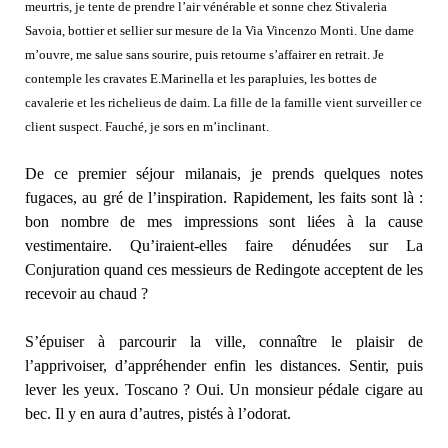
meurtris, je tente de prendre l’air vénérable et sonne chez Stivaleria
Savoia, bottier et sellier sur mesure de la Via Vincenzo Monti. Une dame
m’ouvre, me salue sans sourire, puis retourne s’affairer en retrait. Je
contemple les cravates E.Marinella et les parapluies, les bottes de
cavalerie et les richelieus de daim. La fille de la famille vient surveiller ce
client suspect. Fauché, je sors en m’inclinant.
De ce premier séjour milanais, je prends quelques notes
fugaces, au gré de l’inspiration. Rapidement, les faits sont là :
bon nombre de mes impressions sont liées à la cause
vestimentaire. Qu’iraient-elles faire dénudées sur La
Conjuration quand ces messieurs de Redingote acceptent de les
recevoir au chaud ?
S’épuiser à parcourir la ville, connaître le plaisir de
l’apprivoiser, d’appréhender enfin les distances. Sentir, puis
lever les yeux. Toscano ? Oui. Un monsieur pédale cigare au
bec. Il y en aura d’autres, pistés à l’odorat.