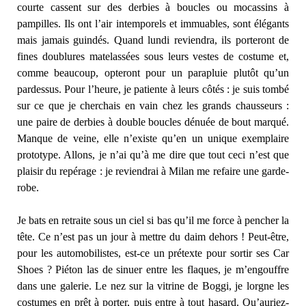
courte cassent sur des derbies à boucles ou mocassins à
pampilles. Ils ont l’air intemporels et immuables, sont élégants
mais jamais guindés. Quand lundi reviendra, ils porteront de
fines doublures matelassées sous leurs vestes de costume et,
comme beaucoup, opteront pour un parapluie plutôt qu’un
pardessus. Pour l’heure, je patiente à leurs côtés : je suis tombé
sur ce que je cherchais en vain chez les grands chausseurs :
une paire de derbies à double boucles dénuée de bout marqué.
Manque de veine, elle n’existe qu’en un unique exemplaire
prototype. Allons, je n’ai qu’à me dire que tout ceci n’est que
plaisir du repérage : je reviendrai à Milan me refaire une garde-
robe.
Je bats en retraite sous un ciel si bas qu’il me force à pencher la
tête. Ce n’est pas un jour à mettre du daim dehors ! Peut-être,
pour les automobilistes, est-ce un prétexte pour sortir ses Car
Shoes ? Piéton las de sinuer entre les flaques, je m’engouffre
dans une galerie. Le nez sur la vitrine de Boggi, je lorgne les
costumes en prêt à porter, puis entre à tout hasard. Qu’auriez-