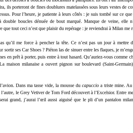
ra, ils porteront de fines doublures matelassées sous leurs vestes de 
ssus. Pour l’heure, je patiente à leurs côtés : je suis tombé sur ce que
 à double boucles dénuée de bout marqué. Manque de veine, elle n
re que tout ceci n’est que plaisir du repérage : je reviendrai à Milan me 
 bas qu’il me force à pencher la tête. Ce n’est pas un jour à mettre 
ur sortir ses Car Shoes ? Piéton las de sinuer entre les flaques, je m’eng
mes en prêt à porter, puis entre à tout hasard. Qu’auriez-vous comme che
. La maison milanaise a ouvert pignon sur boulevard (Saint-Germain
 l’avion. Dans ma tasse vide, la mousse du
capuccio
a triste mine. A
 l’autre, le Grey Vetiver de Tom Ford découvert à l’Excelsior. Entre me
erai grand, j’aurai l’œil aussi aiguisé que le pli d’un pantalon mila