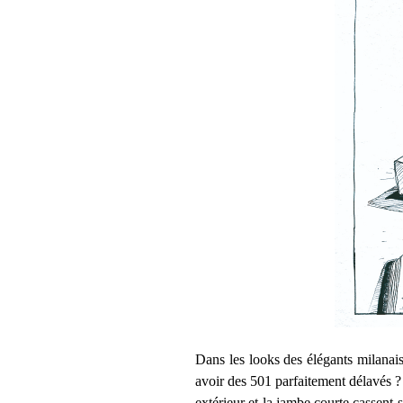
Dans les looks des élégants milanai
avoir des 501 parfaitement délavés ? 
extérieur et la jambe courte cassent 