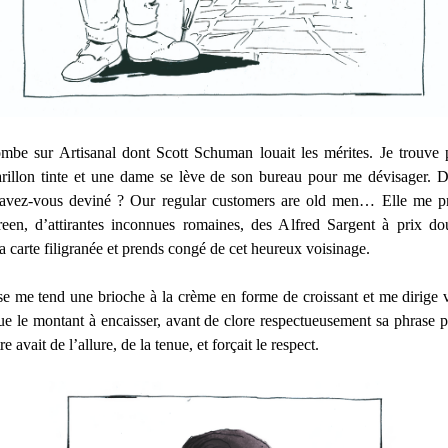
tombe sur Artisanal dont Scott Schuman louait les mérites. Je trouve
rillon tinte et une dame se lève de son bureau pour me dévisager. 
avez-vous deviné ? Our regular customers are old men… Elle me pré
een, d’attirantes inconnues romaines, des Alfred Sargent à prix do
sa carte filigranée et prends congé de cet heureux voisinage.
se me tend une brioche à la crème en forme de croissant et me dirige 
que le montant à encaisser, avant de clore respectueusement sa phrase 
 avait de l’allure, de la tenue, et forçait le respect.