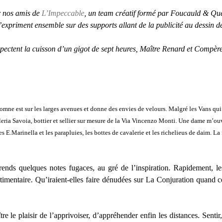
ar nos amis de
L’Impeccable
, un team créatif formé par Foucauld & Que
 s’expriment ensemble sur des supports allant de la publicité au dessin 
pectent la cuisson d’un gigot de sept heures, Maître Renard et Compère 
tomne est sur les larges avenues et donne des envies de velours. Malgré les Vans qui
leria Savoia, bottier et sellier sur mesure de la Via Vincenzo Monti. Une dame m’ouv
tes E.Marinella et les parapluies, les bottes de cavalerie et les richelieus de daim. La f
rends quelques notes fugaces, au gré de l’inspiration. Rapidement, l
stimentaire. Qu’iraient-elles faire dénudées sur La Conjuration quand
ître le plaisir de l’apprivoiser, d’appréhender enfin les distances. Senti