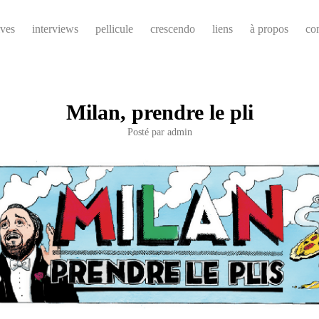
ives
interviews
pellicule
crescendo
liens
à propos
co
Milan, prendre le pli
Posté par
admin