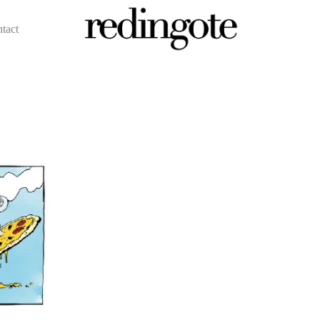
ntact
redingote.