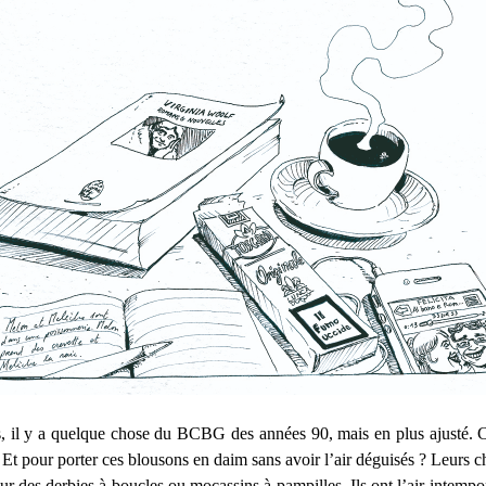
s, il y a quelque chose du BCBG des années 90, mais en plus ajusté.
Et pour porter ces blousons en daim sans avoir l’air déguisés ? Leurs ch
sur des derbies à boucles ou mocassins à pampilles. Ils ont l’air intemp