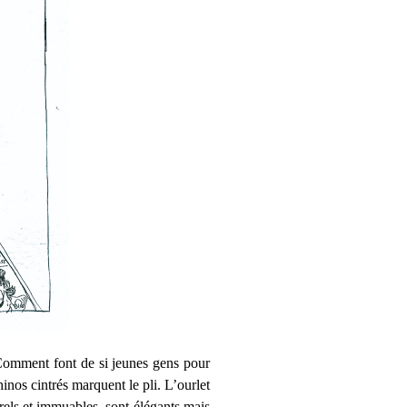
 Comment font de si jeunes gens pour
inos cintrés marquent le pli. L’ourlet
orels et immuables, sont élégants mais