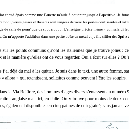
lat chaud épais comme une Danette m’aide à patienter jusqu’à l’aperitivo. Je fume et
d’alcool, verres, tasses et théières sont rangées derrière les portes coulissantes et vi
tage de salle de perm’ que de spot à bobo. L’enseigne précise même « con sala di let
 On m’apporte l’addition dans une petite boîte en métal et je file siffler des Spritz a
 sur les points communs qu’ont les italiennes que je trouve jolies : ce 
x et la manière qu’elles ont de vous regarder. Qui a écrit sur elles ? Qu’a-
j’ai déjà du mal à les quitter. Je suis dans le taxi, une autre femme, san
allora » qui retentissent, solitaires comme peuvent l’être les soupirs.
ns la Via Belfiore, des hommes d’âges divers s’entassent au numéro 9. 
iration anglaise mais ici, en Italie. On y trouve pour moins de deux ce
, également disponibles en cinq patines de cuir grainé, sans jamais vers