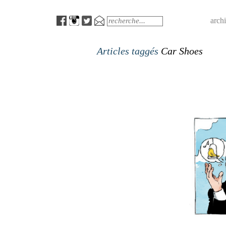
Menu
Search
arch
Articles taggés
Car Shoes