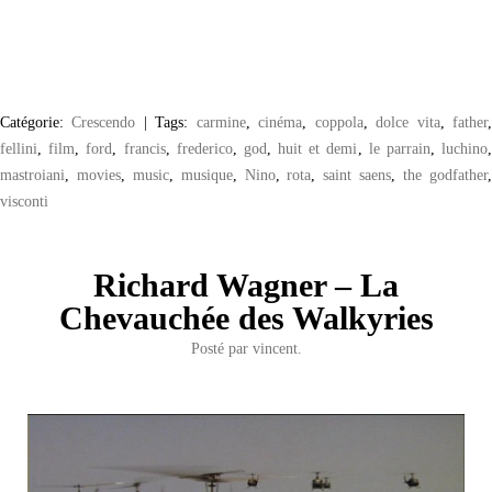
Catégorie:
Crescendo
|
Tags:
carmine
,
cinéma
,
coppola
,
dolce vita
,
father
fellini
,
film
,
ford
,
francis
,
frederico
,
god
,
huit et demi
,
le parrain
,
luchino
mastroiani
,
movies
,
music
,
musique
,
Nino
,
rota
,
saint saens
,
the godfather
visconti
Richard Wagner – La
Chevauchée des Walkyries
Posté par
vincent.