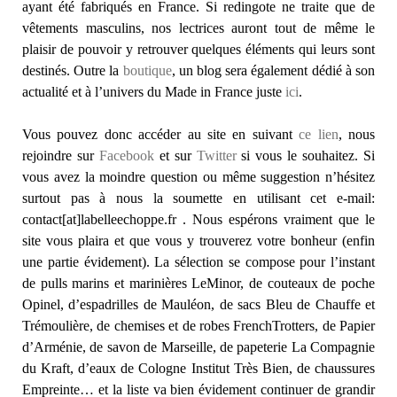
ayant été fabriqués en France. Si redingote ne traite que de
vêtements masculins, nos lectrices auront tout de même le
plaisir de pouvoir y retrouver quelques éléments qui leurs sont
destinés. Outre la
boutique
, un blog sera également dédié à son
actualité et à l’univers du Made in France juste
ici
.
Vous pouvez donc accéder au site en suivant
ce lien
, nous
rejoindre sur
Facebook
et sur
Twitter
si vous le souhaitez. Si
vous avez la moindre question ou même suggestion n’hésitez
surtout pas à nous la soumette en utilisant cet e-mail:
contact[at]labelleechoppe.fr . Nous espérons vraiment que le
site vous plaira et que vous y trouverez votre bonheur (enfin
une partie évidement). La sélection se compose pour l’instant
de pulls marins et marinières LeMinor, de couteaux de poche
Opinel, d’espadrilles de Mauléon, de sacs Bleu de Chauffe et
Trémoulière, de chemises et de robes FrenchTrotters, de Papier
d’Arménie, de savon de Marseille, de papeterie La Compagnie
du Kraft, d’eaux de Cologne Institut Très Bien, de chaussures
Empreinte… et la liste va bien évidement continuer de grandir