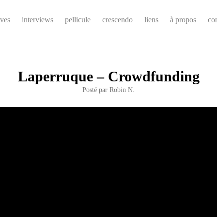
ives
interviews
pellicule
crescendo
liens
à propos
co
Laperruque – Crowdfunding
Posté par
Robin N.