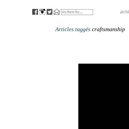
Menu
Search
arch
Articles taggés
craftsmanship