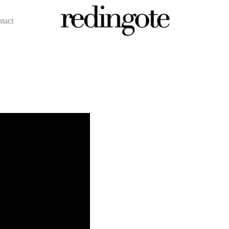
ntact
redingote.