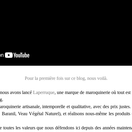
Pour la première fois sur ce blog, nous voilà.
 nous avons lancé
Laperruque
, une marque de maroquinerie où tout est 
g.
maroquinerie artisanale, intemporelle et qualitative, avec des prix justes
ranil, Veau Végétal Naturel), et réalisons nous-même les produits da
e toutes les valeurs que nous défendons ici depuis des années maintena