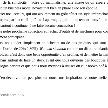
nels, de la simplicité – voire du minimalisme, une image qu’on espère
a avec un business model novateur et bien en phase avec son époque.
er nos lecteurs, qui ont assurément un goût sûr et un style irréprocha
urpris par l’accueil qu’à eu Laperruque, qui a directement trouvé une
t surtout à continuer à ne faire aucune concession !
 notre prochaine collection et l’achat d’outils et de machines pour com
ent participatif.
ez nous aider simplement en achetant un de nos produits, qui sont 
(de l’ordre de 20% à 30%).
Win-win situation
comme on dit outre-atlanti
ldes, c’est donc une belle opportunité d’en profiter, et de mettre la ma
mais surtout de faire un stock avant que nous ouvrions des boutiques 
ogos partout et que nous nous mettions à utiliser du cuir bookbindé à
 ».
n découvrir un peu plus sur nous, nos inspirations et notre atelier,
e.com/laperruque/