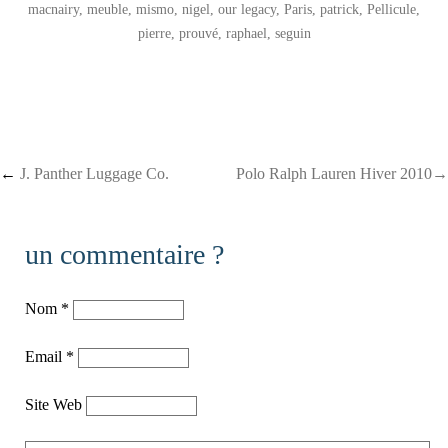
macnairy
,
meuble
,
mismo
,
nigel
,
our legacy
,
Paris
,
patrick
,
Pellicule
,
pierre
,
prouvé
,
raphael
,
seguin
Post navigation
←
J. Panther Luggage Co.
Polo Ralph Lauren Hiver 2010→
un commentaire ?
Nom
*
Email
*
Site Web