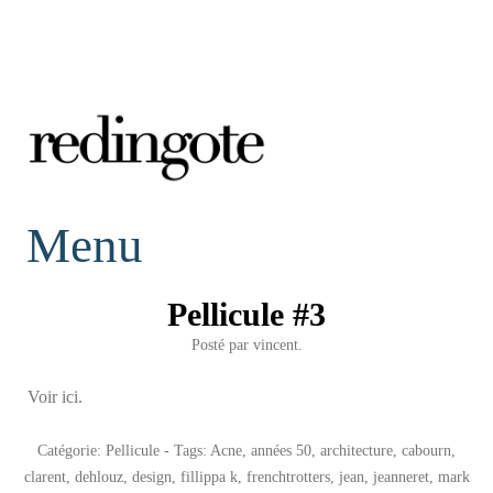
redingote.
Menu
Pellicule #3
Posté par
vincent.
Voir ici.
Catégorie:
Pellicule
- Tags:
Acne
,
années 50
,
architecture
,
cabourn
,
clarent
,
dehlouz
,
design
,
fillippa k
,
frenchtrotters
,
jean
,
jeanneret
,
mark