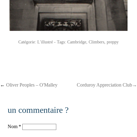
Catégorie:
L'illustré
- Tags:
Cambridge
,
Climbers
,
preppy
Post navigation
←
Oliver Peoples – O'Malley
Corduroy Appreciation Club→
un commentaire ?
Nom
*