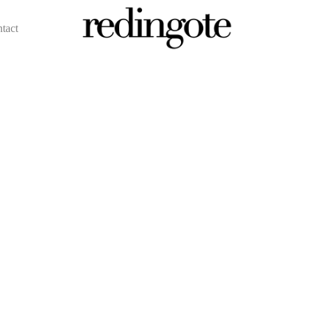
ntact
redingote.