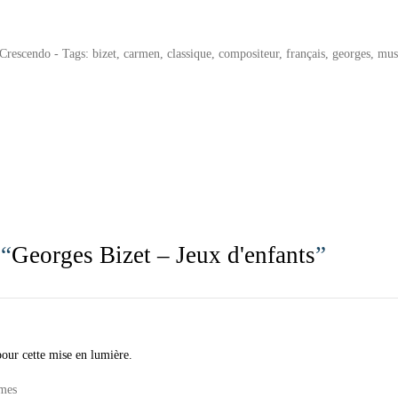
Crescendo
- Tags:
bizet
,
carmen
,
classique
,
compositeur
,
français
,
georges
,
mus
 “
Georges Bizet – Jeux d'enfants
”
pour cette mise en lumière.
mes