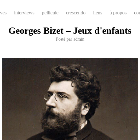
ives
interviews
pellicule
crescendo
liens
à propos
co
Georges Bizet – Jeux d'enfants
Posté par
admin