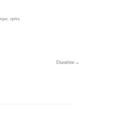
ique
,
opéra
Diastème→