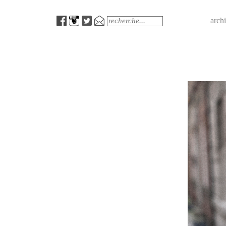
Menu
Search
arch