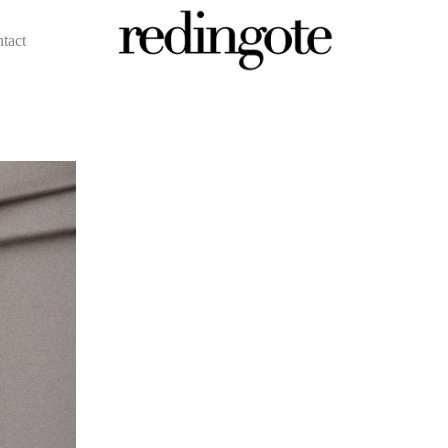
ntact
redingote.