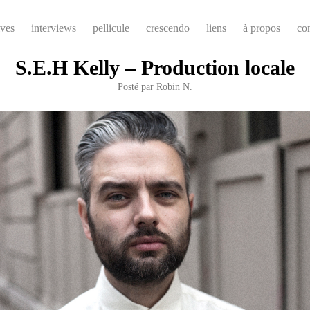
ives
interviews
pellicule
crescendo
liens
à propos
co
S.E.H Kelly – Production locale
Posté par
Robin N.