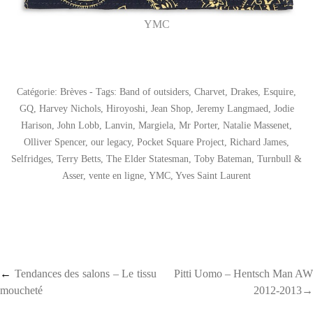
YMC
Catégorie:
Brèves
- Tags:
Band of outsiders
,
Charvet
,
Drakes
,
Esquire
,
GQ
,
Harvey Nichols
,
Hiroyoshi
,
Jean Shop
,
Jeremy Langmaed
,
Jodie
Harison
,
John Lobb
,
Lanvin
,
Margiela
,
Mr Porter
,
Natalie Massenet
,
Olliver Spencer
,
our legacy
,
Pocket Square Project
,
Richard James
,
Selfridges
,
Terry Betts
,
The Elder Statesman
,
Toby Bateman
,
Turnbull &
Asser
,
vente en ligne
,
YMC
,
Yves Saint Laurent
Post navigation
←
Tendances des salons – Le tissu
Pitti Uomo – Hentsch Man AW
moucheté
2012-2013→