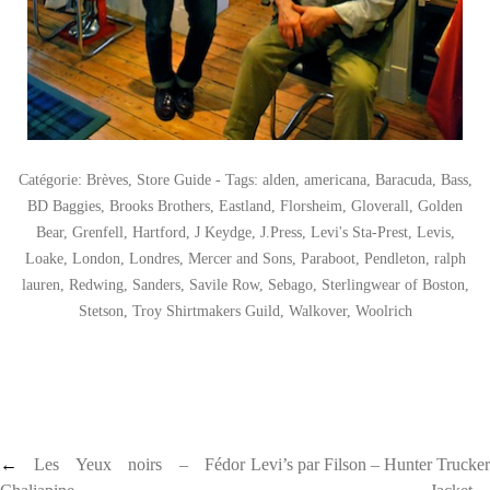
Catégorie:
Brèves
,
Store Guide
- Tags:
alden
,
americana
,
Baracuda
,
Bass
,
BD Baggies
,
Brooks Brothers
,
Eastland
,
Florsheim
,
Gloverall
,
Golden
Bear
,
Grenfell
,
Hartford
,
J Keydge
,
J.Press
,
Levi's Sta-Prest
,
Levis
,
Loake
,
London
,
Londres
,
Mercer and Sons
,
Paraboot
,
Pendleton
,
ralph
lauren
,
Redwing
,
Sanders
,
Savile Row
,
Sebago
,
Sterlingwear of Boston
,
Stetson
,
Troy Shirtmakers Guild
,
Walkover
,
Woolrich
Post navigation
←
Les Yeux noirs – Fédor
Levi’s par Filson – Hunter Trucker