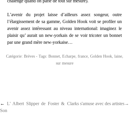
chalenge quand on parle de tout sur mesure).
L’avenir du projet laisse d’ailleurs assez songeur, outre
l’élargissement de sa gamme, Golden Hook voit se profiler un
avenir assez intéressant au niveau international: imaginez le
plaisir qu’ aurait un new-yorkais de se voir tricoter un bonnet
par une grand mère new-yorkaise…
Catégorie:
Brèves
- Tags:
Bonnet
,
Echarpe
,
france
,
Golden Hook
,
laine
,
sur mesure
Post navigation
←
L' Albert Slipper de Foster &
Clarks s'amuse avec des artistes→
Son