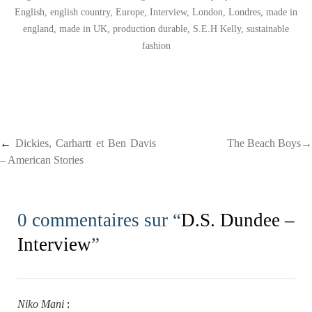
English
,
english country
,
Europe
,
Interview
,
London
,
Londres
,
made in
england
,
made in UK
,
production durable
,
S.E.H Kelly
,
sustainable
fashion
Post navigation
←
Dickies, Carhartt et Ben Davis
The Beach Boys→
– American Stories
0 commentaires sur “
D.S. Dundee –
Interview
”
Niko Mani
: