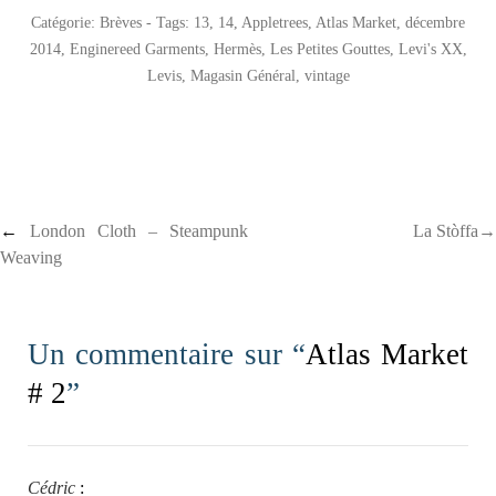
Catégorie:
Brèves
- Tags:
13
,
14
,
Appletrees
,
Atlas Market
,
décembre
2014
,
Enginereed Garments
,
Hermès
,
Les Petites Gouttes
,
Levi's XX
,
Levis
,
Magasin Général
,
vintage
Post navigation
←
London Cloth – Steampunk
La Stòffa→
Weaving
Un commentaire sur “
Atlas Market
# 2
”
Cédric
: