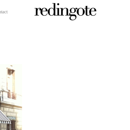
ntact
redingote.