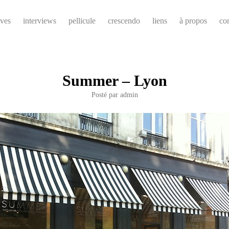
ives
interviews
pellicule
crescendo
liens
à propos
co
Summer – Lyon
Posté par
admin