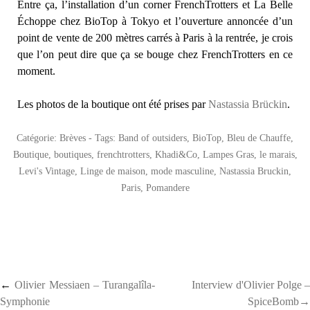
Entre ça, l’installation d’un corner FrenchTrotters et La Belle
Échoppe chez BioTop à Tokyo et l’ouverture annoncée d’un
point de vente de 200 mètres carrés à Paris à la rentrée, je crois
que l’on peut dire que ça se bouge chez FrenchTrotters en ce
moment.
Les photos de la boutique ont été prises par
Nastassia Brückin
.
Catégorie:
Brèves
- Tags:
Band of outsiders
,
BioTop
,
Bleu de Chauffe
,
Boutique
,
boutiques
,
frenchtrotters
,
Khadi&Co
,
Lampes Gras
,
le marais
,
Levi's Vintage
,
Linge de maison
,
mode masculine
,
Nastassia Bruckin
,
Paris
,
Pomandere
Post navigation
←
Olivier Messiaen – Turangalîla-
Interview d'Olivier Polge –
Symphonie
SpiceBomb→