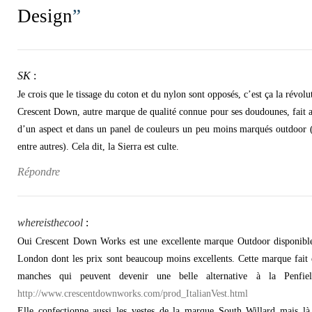
Design
”
SK
:
Je crois que le tissage du coton et du nylon sont opposés, c’est ça la révolu
Crescent Down, autre marque de qualité connue pour ses doudounes, fait au
d’un aspect et dans un panel de couleurs un peu moins marqués outdoor (
entre autres). Cela dit, la Sierra est culte.
Répondre
whereisthecool
:
Oui Crescent Down Works est une excellente marque Outdoor disponible 
London dont les prix sont beaucoup moins excellents. Cette marque fait 
manches qui peuvent devenir une belle alternative à la Penfi
http://www.crescentdownworks.com/prod_ItalianVest.html
Elle confectionne aussi les vestes de la marque South Willard mais là