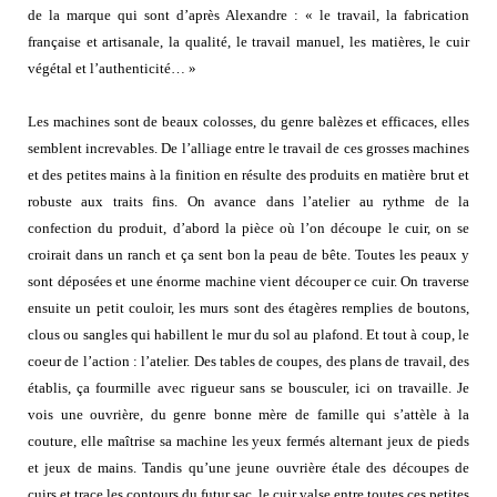
de la marque qui sont d’après Alexandre : « le travail, la fabrication
française et artisanale, la qualité, le travail manuel, les matières, le cuir
végétal et l’authenticité… »
Les machines sont de beaux colosses, du genre balèzes et efficaces, elles
semblent increvables. De l’alliage entre le travail de ces grosses machines
et des petites mains à la finition en résulte des produits en matière brut et
robuste aux traits fins. On avance dans l’atelier au rythme de la
confection du produit, d’abord la pièce où l’on découpe le cuir, on se
croirait dans un ranch et ça sent bon la peau de bête. Toutes les peaux y
sont déposées et une énorme machine vient découper ce cuir. On traverse
ensuite un petit couloir, les murs sont des étagères remplies de boutons,
clous ou sangles qui habillent le mur du sol au plafond. Et tout à coup, le
coeur de l’action : l’atelier. Des tables de coupes, des plans de travail, des
établis, ça fourmille avec rigueur sans se bousculer, ici on travaille. Je
vois une ouvrière, du genre bonne mère de famille qui s’attèle à la
couture, elle maîtrise sa machine les yeux fermés alternant jeux de pieds
et jeux de mains. Tandis qu’une jeune ouvrière étale des découpes de
cuirs et trace les contours du futur sac, le cuir valse entre toutes ces petites