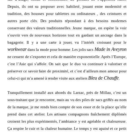
Depuis, ils ont su proposer avec habileté, jouant entre modernité et
tradition, des housses pour tablettes ou ordinateurs , des ceintures et
autres porte clés. Des produits répondant à des besoins modernes
conservant des valeurs traditionnelles. Jeune marque, on espère la voir
s’ouvrir vers de nouveaux horizons tout en gardant un ancrage dans la
bagagerie. Il y a une carte à jouer, vu l’intérêt croissant pour le
workwear
Made in Aveyron
dans la mode pour homme. Les jolis sacs
ne cessent de s’exporter et cela de manière exponentielle. Après l’Europe,
c’est l’Asie qui s’affole. On sait que le duo va continuer à valoriser et
préserver ce savoir faire de proximité, et c’est d’ailleurs mon amour pour
Bleu de Chauffe
celui-ci qui m’a amené à rendre visite aux ateliers
.
Tranquillement installé aux abords du Larzac, près de Millau, c’est un
sous-traitant que je rencontre, mais au vu des piles de sacs griffés au nom
de la marque, je me rends bien compte de son essor et de la place qu’elle
prend dans cet atelier. Les artisans compagnons fraîchement diplômés
croisent les plus expérimentés, l’ambiance y est agréable et chaleureuse.
Ça respire le cuir et la chaleur humaine. Le temps y est apaisé et ce petit