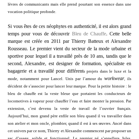
lèvres de communicants mais elle prend pourtant son essence dans une
vocation politique profonde.
Si vous êtes de ces néophytes en authenticité, il est alors grand
temps pour vous de découvrir
Bleu de Chauffe
. Cette belle
marque est créée en 2011 par Thierry Batteux et Alexandre
Rousseau. Le premier vient du secteur de la mode urbaine et
sportive pour lequel il a travaillé près de 10 ans, tandis que le
second, Alexandre, est designer de formation, spécialiste en
bagagerie et a travaillé pour différent
s projets dans le luxe et la
workwear
mode, notamment pour Lancel. Unis par l’amour du
, ils
décident de s’associer pour lancer leur marque. Pour la petite histoire : le
bleu de chauffe est la veste
bleue que portaient les conducteurs de
locomotives à vapeur pour chauffer l’eau et faire monter la pression. Par
extension, c’est devenu la veste de travail de l’ouvrier français.
Aujourd’hui, mon grand père enfile son bleu quand il va travailler dans
son atelier et mon oncle, plombier, quand il est à ses œuvres. Ancré dans
cet univers par ce nom, Thierry et Alexandre commencent par proposer un
sac d’usage, solide et fonctionnel. Le premier né s’appellera Jules.