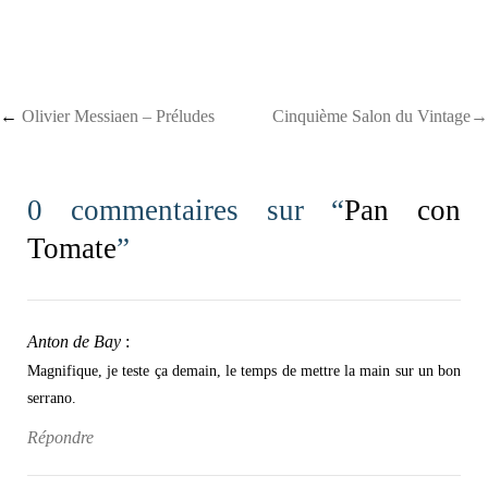
Post navigation
←
Olivier Messiaen – Préludes
Cinquième Salon du Vintage→
0 commentaires sur “
Pan con
Tomate
”
Anton de Bay
:
Magnifique, je teste ça demain, le temps de mettre la main sur un bon
serrano.
Répondre