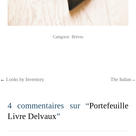
Catégorie:
Brèves
Post navigation
←
Looks by Inventory
The Italian→
4 commentaires sur “
Portefeuille
Livre Delvaux
”